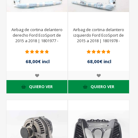
Airbag de cortina delantero
Airbag de cortina delantero
derecho Ford EcoSport de
izquierdo Ford EcoSport de
2015 a 2018 | 1801977 -
2015 a 2018 | 1801978 -
CN15A042D94AC -
CN15A042D95AC -
34118151C
34118150C
68,00€ incl
68,00€ incl
impuestos
impuestos
QUIERO VER
QUIERO VER