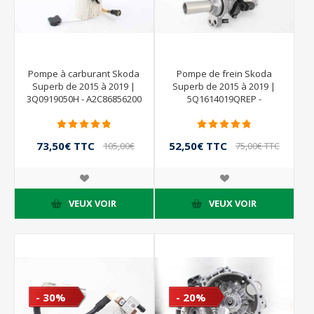
Pompe à carburant Skoda
Pompe de frein Skoda
Superb de 2015 à 2019 |
Superb de 2015 à 2019 |
3Q0919050H - A2C86856200
5Q1614019QREP -
- CONTINENTAL
5Q1611301D - 03350891271
- 03350891791 - ATE
73,50€ TTC
52,50€ TTC
105,00€
75,00€ TTC
TTC
VEUX VOIR
VEUX VOIR
- 30%
- 20%