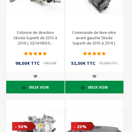
Colonne de direction
Commande de lève-vitre
Skoda Superb de 2015 à
avant gauche Skoda
2019 | 3Q1419501L -
Superb de 2015 à 2019 |
3Q1419501E
5G0959857E
98,00€ TTC
52,50€ TTC
140,00€
75,00€ TTC
TTC
VEUX VOIR
VEUX VOIR
- 50%
- 20%