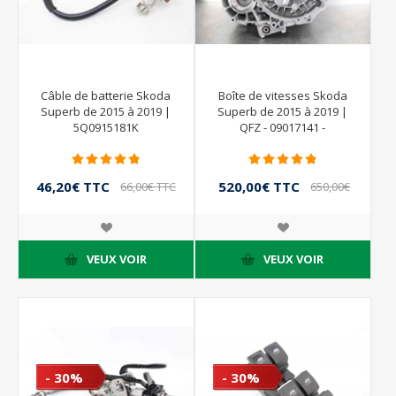
Câble de batterie Skoda
Boîte de vitesses Skoda
Superb de 2015 à 2019 |
Superb de 2015 à 2019 |
5Q0915181K
QFZ - 09017141 -
FM62Q0280048 -
02Q300050E
46,20€ TTC
520,00€ TTC
66,00€ TTC
650,00€
TTC
VEUX VOIR
VEUX VOIR
- 30%
- 30%