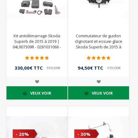
Kit antidémarrage Skoda
Commutateur de guidon
Superb de 2015 à 2019 |
clignotant et essuie-glace
04L907309R - 0281031066 -
Skoda Superb de 2015 à
5Q0937084CG -
2019 | 5Q0953502AE -
3Q0907530C - 3Q0959435E -
3Q0953521DD
3Q0905861 - 3C0909141 -
330,00€ TTC
94,50€ TTC
550,00€
135,00€
5K0962283 - 5K0953234A -
TTC
TTC
3V0837167 - 3V0920711A -
BOSCH
VEUX VOIR
VEUX VOIR
- 20%
- 30%