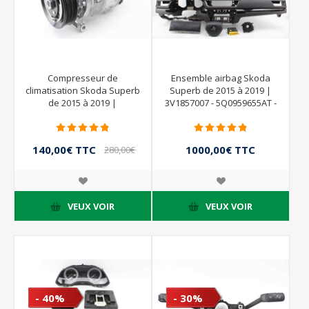
Compresseur de
Ensemble airbag Skoda
climatisation Skoda Superb
Superb de 2015 à 2019 |
de 2015 à 2019 |
3V1857007 - 5Q0959655AT -
5Q0816803D - 5Q0816803 -
A2C99883404 - 5Q0953569A
GE4471506914 - DENSO
- 3V0880201T - 3V1880841E -
3V0880204E
140,00€ TTC
1000,00€ TTC
280,00€
TTC
1250,00€ TTC
VEUX VOIR
VEUX VOIR
- 40%
- 30%