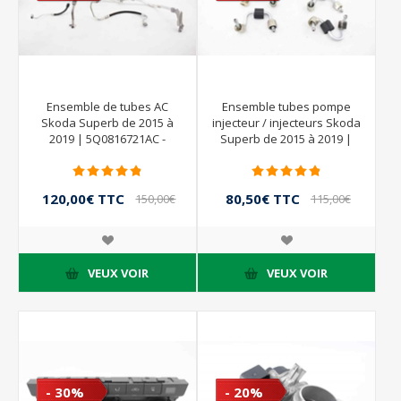
Ensemble de tubes AC
Ensemble tubes pompe
Skoda Superb de 2015 à
injecteur / injecteurs Skoda
2019 | 5Q0816721AC -
Superb de 2015 à 2019 |
5Q1816738F - 3Q0816741G -
5Q0816743D
120,00€ TTC
80,50€ TTC
150,00€
115,00€
TTC
TTC
VEUX VOIR
VEUX VOIR
- 30%
- 20%