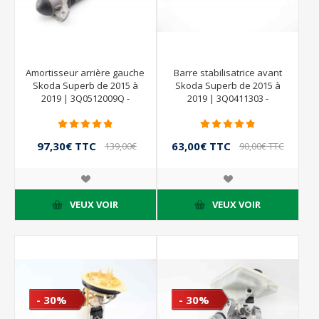
Amortisseur arrière gauche
Barre stabilisatrice avant
Skoda Superb de 2015 à
Skoda Superb de 2015 à
2019 | 3Q0512009Q -
2019 | 3Q0411303 -
EM173701 - MONROE
97,30€ TTC
63,00€ TTC
139,00€
90,00€ TTC
TTC
VEUX VOIR
VEUX VOIR
- 30%
- 30%