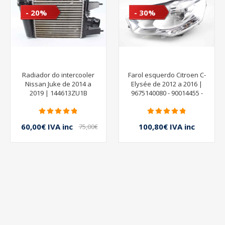
- 20%
- 30%
Radiador do intercooler
Farol esquerdo Citroen C-
Nissan Juke de 2014 a
Elysée de 2012 a 2016 |
2019 | 144613ZU1B
9675140080 - 90014455 -
VALEO
60,00€ IVA inc
100,80€ IVA inc
75,00€
IVA inc
144,00€ IVA inc