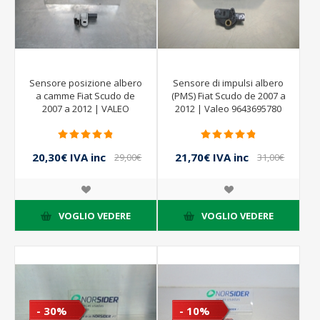
Sensore posizione albero
Sensore di impulsi albero
a camme Fiat Scudo de
(PMS) Fiat Scudo de 2007 a
2007 a 2012 | VALEO
2012 | Valeo 9643695780
9665443480
20,30€ IVA inc
21,70€ IVA inc
29,00€
31,00€
IVA inc
IVA inc
VOGLIO VEDERE
VOGLIO VEDERE
- 30%
- 10%