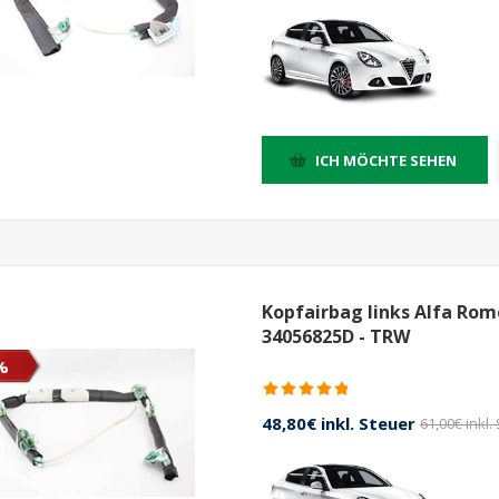
ICH MÖCHTE SEHEN
Kopfairbag links Alfa Rome
34056825D - TRW
%
48,80€ inkl. Steuer
61,00€ inkl.