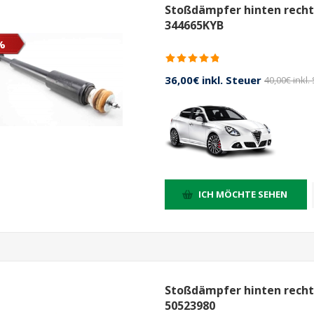
Stoßdämpfer hinten rechts
344665KYB
%
36,00€ inkl. Steuer
40,00€ inkl.
ICH MÖCHTE SEHEN
Stoßdämpfer hinten rechts
50523980