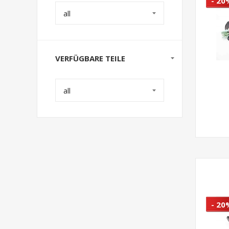
- 20
all
VERFÜGBARE TEILE
all
- 20