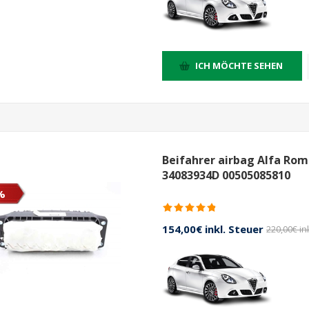
ICH MÖCHTE SEHEN
Beifahrer airbag Alfa Rom
34083934D 00505085810
%
154,00€ inkl. Steuer
220,00€ in