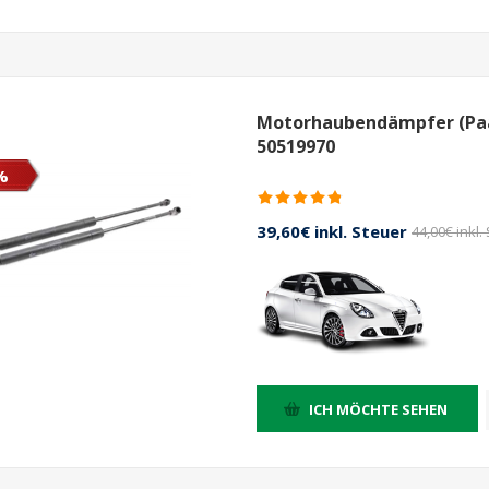
Motorhaubendämpfer (Paar
50519970
%
39,60€ inkl. Steuer
44,00€ inkl.
ICH MÖCHTE SEHEN