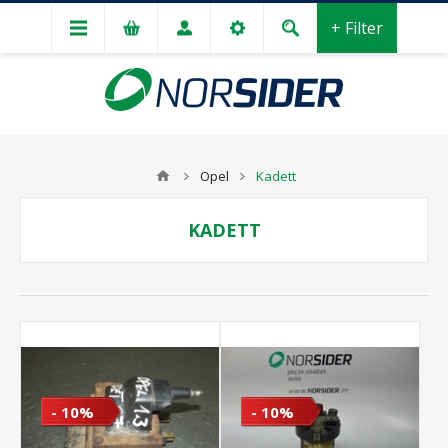
+ Filter
Opel
Kadett
KADETT
- 10%
- 10%