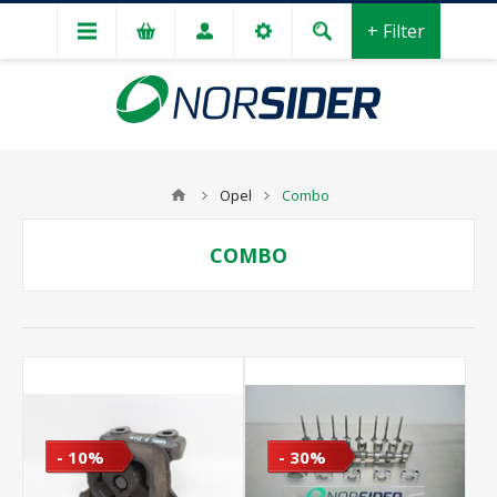
+ Filter
Opel
Combo
COMBO
- 10%
- 30%