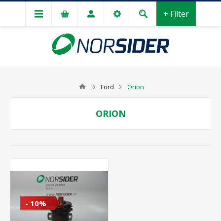
+ Filter
Ford
Orion
ORION
- 10%