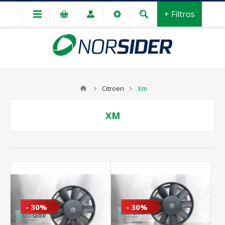
+ Filtros
Citroen
Xm
XM
- 30%
- 30%