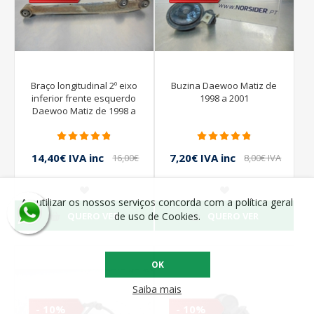
Braço longitudinal 2º eixo
Buzina Daewoo Matiz de
inferior frente esquerdo
1998 a 2001
Daewoo Matiz de 1998 a
2001
14,40€ IVA inc
7,20€ IVA inc
16,00€
8,00€ IVA
IVA inc
inc
Ao utilizar os nossos serviços concorda com a política geral
QUERO VER
QUERO VER
de uso de Cookies.
OK
Saiba mais
- 10%
- 10%