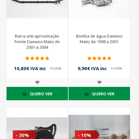
Barra anti aproximação
Bomba de água Daewoo
frente Daewoo Matiz de
Matiz de 1998 a 2001
2001 a 2004
10,80€ IVA inc
9,90€ IVA inc
12,00€
11,00€
IVA inc
IVA inc
QUERO VER
QUERO VER
- 30%
- 10%