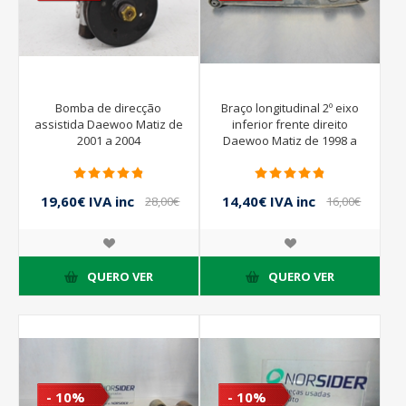
Bomba de direcção
Braço longitudinal 2º eixo
assistida Daewoo Matiz de
inferior frente direito
2001 a 2004
Daewoo Matiz de 1998 a
2001
19,60€ IVA inc
14,40€ IVA inc
28,00€
16,00€
IVA inc
IVA inc
QUERO VER
QUERO VER
- 10%
- 10%