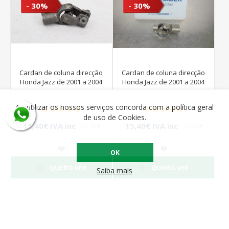
- 30%
- 30%
Cardan de coluna direcção
Cardan de coluna direcção
Honda Jazz de 2001 a 2004
Honda Jazz de 2001 a 2004
Ao utilizar os nossos serviços concorda com a política geral
de uso de Cookies.
15,40€ IVA inc
15,40€ IVA inc
22,00€
22,00€
IVA inc
IVA inc
OK
QUERO VER
QUERO VER
Saiba mais