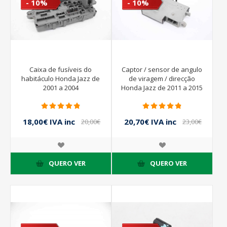
- 10%
- 10%
Caixa de fusíveis do
Captor / sensor de angulo
habitáculo Honda Jazz de
de viragem / direcção
2001 a 2004
Honda Jazz de 2011 a 2015
| SWA
18,00€ IVA inc
20,70€ IVA inc
20,00€
23,00€
IVA inc
IVA inc
QUERO VER
QUERO VER