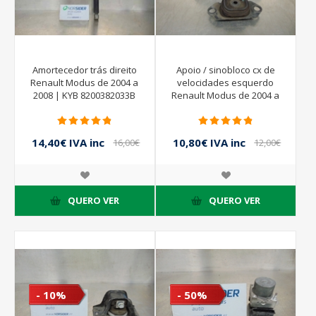
Amortecedor trás direito
Apoio / sinobloco cx de
Renault Modus de 2004 a
velocidades esquerdo
2008 | KYB 8200382033B
Renault Modus de 2004 a
2008
14,40€ IVA inc
10,80€ IVA inc
16,00€
12,00€
IVA inc
IVA inc
QUERO VER
QUERO VER
- 10%
- 50%