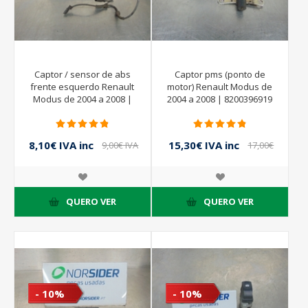
Captor / sensor de abs
Captor pms (ponto de
frente esquerdo Renault
motor) Renault Modus de
Modus de 2004 a 2008 |
2004 a 2008 | 8200396919
BOSCH 0265007742
8,10€ IVA inc
15,30€ IVA inc
9,00€ IVA
17,00€
inc
IVA inc
QUERO VER
QUERO VER
- 10%
- 10%