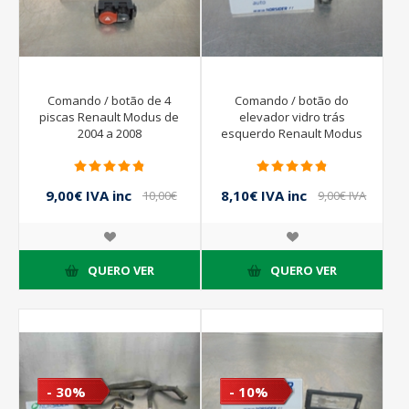
Comando / botão de 4
Comando / botão do
piscas Renault Modus de
elevador vidro trás
2004 a 2008
esquerdo Renault Modus
de 2004 a 2008
9,00€ IVA inc
8,10€ IVA inc
10,00€
9,00€ IVA
IVA inc
inc
QUERO VER
QUERO VER
- 30%
- 10%