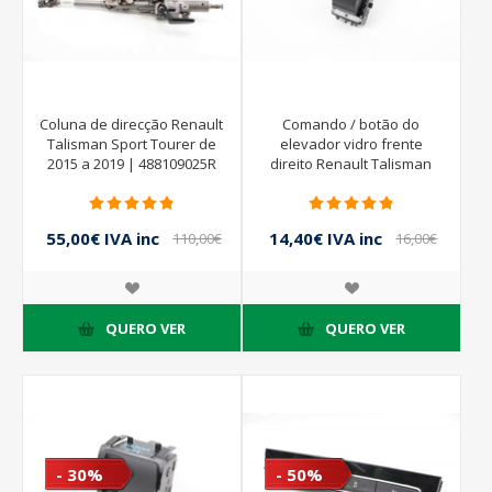
Coluna de direcção Renault
Comando / botão do
Talisman Sport Tourer de
elevador vidro frente
2015 a 2019 | 488109025R
direito Renault Talisman
Sport Tourer de 2015 a
2019 | 254214896R
55,00€ IVA inc
14,40€ IVA inc
110,00€
16,00€
IVA inc
IVA inc
QUERO VER
QUERO VER
- 30%
- 50%