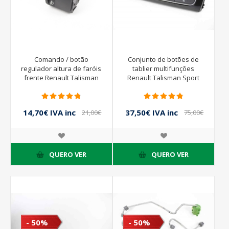
Comando / botão
Conjunto de botões de
regulador altura de faróis
tablier multifunções
frente Renault Talisman
Renault Talisman Sport
Sport Tourer de 2015 a
Tourer de 2015 a 2019 |
2019 | 251902972R
684955428R
14,70€ IVA inc
37,50€ IVA inc
21,00€
75,00€
IVA inc
IVA inc
QUERO VER
QUERO VER
- 50%
- 50%