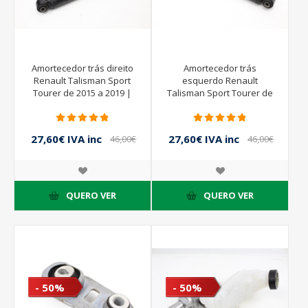
Amortecedor trás direito
Amortecedor trás
Renault Talisman Sport
esquerdo Renault
Tourer de 2015 a 2019 |
Talisman Sport Tourer de
Monroe 524011709192
2015 a 2019 | MONROE
524011709192
27,60€ IVA inc
27,60€ IVA inc
46,00€
46,00€
IVA inc
IVA inc
QUERO VER
QUERO VER
- 50%
- 50%