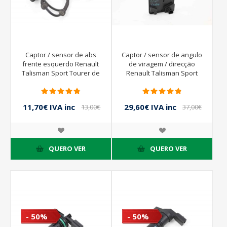
Captor / sensor de abs
Captor / sensor de angulo
frente esquerdo Renault
de viragem / direcção
Talisman Sport Tourer de
Renault Talisman Sport
2015 a 2019 | BOSCH
Tourer de 2015 a 2019 |
0265009613 479103473R
479452615R
11,70€ IVA inc
29,60€ IVA inc
13,00€
37,00€
IVA inc
IVA inc
QUERO VER
QUERO VER
- 50%
- 50%