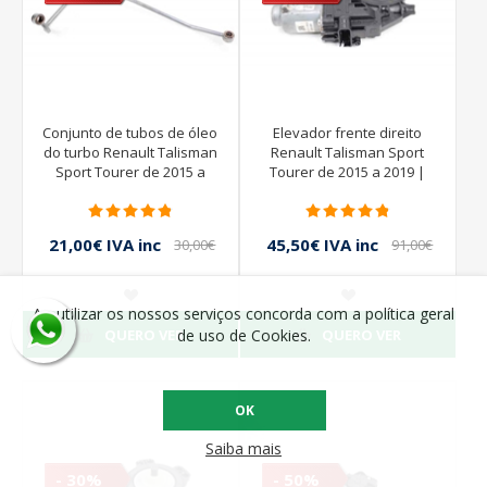
Conjunto de tubos de óleo
Elevador frente direito
do turbo Renault Talisman
Renault Talisman Sport
Sport Tourer de 2015 a
Tourer de 2015 a 2019 |
2019
807201773R
21,00€ IVA inc
45,50€ IVA inc
30,00€
91,00€
IVA inc
IVA inc
Ao utilizar os nossos serviços concorda com a política geral
QUERO VER
QUERO VER
de uso de Cookies.
OK
Saiba mais
- 30%
- 50%