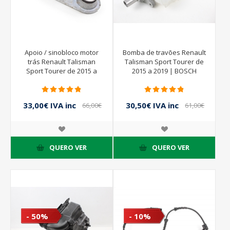
Apoio / sinobloco motor
Bomba de travões Renault
trás Renault Talisman
Talisman Sport Tourer de
Sport Tourer de 2015 a
2015 a 2019 | BOSCH
2019 | 112385734R
33,00€ IVA inc
30,50€ IVA inc
66,00€
61,00€
IVA inc
IVA inc
QUERO VER
QUERO VER
- 50%
- 10%