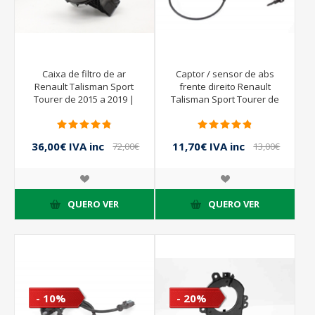
Caixa de filtro de ar
Captor / sensor de abs
Renault Talisman Sport
frente direito Renault
Tourer de 2015 a 2019 |
Talisman Sport Tourer de
165007121R
2015 a 2019 | BOSCH
0265009613 479103473R
36,00€ IVA inc
11,70€ IVA inc
72,00€
13,00€
IVA inc
IVA inc
QUERO VER
QUERO VER
- 10%
- 20%