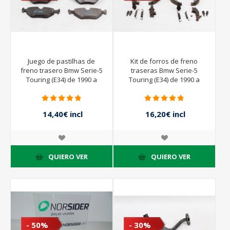
Juego de pastilhas de
Kit de forros de freno
freno trasero Bmw Serie-5
traseras Bmw Serie-5
Touring (E34) de 1990 a
Touring (E34) de 1990 a
1992
1992
14,40€ incl
16,20€ incl
impuestos
impuestos
16,00€ incl
18,00€ incl
impuestos
impuestos
QUIERO VER
QUIERO VER
- 50%
- 30%