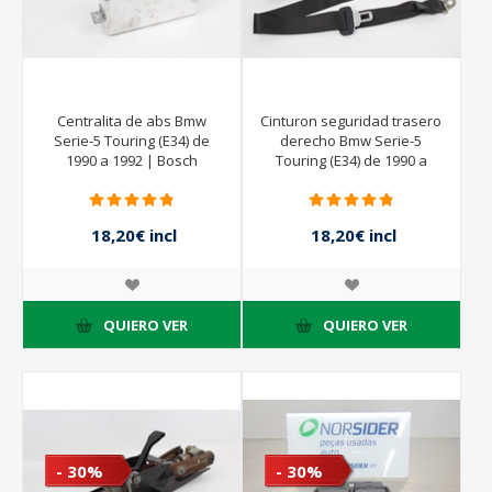
Centralita de abs Bmw
Cinturon seguridad trasero
Serie-5 Touring (E34) de
derecho Bmw Serie-5
1990 a 1992 | Bosch
Touring (E34) de 1990 a
0265103047 34.52-1160413
1992
18,20€ incl
18,20€ incl
impuestos
impuestos
26,00€ incl
26,00€ incl
impuestos
impuestos
QUIERO VER
QUIERO VER
- 30%
- 30%