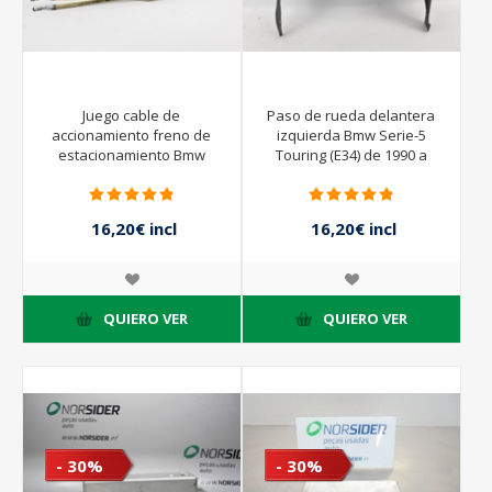
Juego cable de
Paso de rueda delantera
accionamiento freno de
izquierda Bmw Serie-5
estacionamiento Bmw
Touring (E34) de 1990 a
Serie-5 Touring (E34) de
1992
1990 a 1992
16,20€ incl
16,20€ incl
impuestos
impuestos
18,00€ incl
18,00€ incl
impuestos
impuestos
QUIERO VER
QUIERO VER
- 30%
- 30%