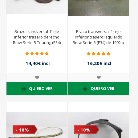
Brazo transversal 1º eje
Brazo transversal 1º eje
inferior trasero derecho
inferior trasero izquierdo
Bmw Serie-5 Touring (E34)
Bmw Serie-5 (E34) de 1992 a
de 1990 a 1992
1996
14,40€ incl
16,20€ incl
impuestos
impuestos
16,00€ incl
18,00€ incl
impuestos
impuestos
QUIERO VER
QUIERO VER
- 10%
- 10%