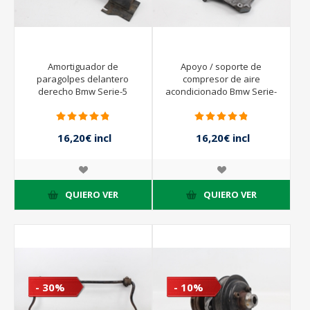
Amortiguador de
Apoyo / soporte de
paragolpes delantero
compresor de aire
derecho Bmw Serie-5
acondicionado Bmw Serie-
Touring (E34) de 1990 a
5 Touring (E34) de 1990 a
1992
1992
16,20€ incl
16,20€ incl
impuestos
impuestos
18,00€ incl
18,00€ incl
impuestos
impuestos
QUIERO VER
QUIERO VER
- 30%
- 10%