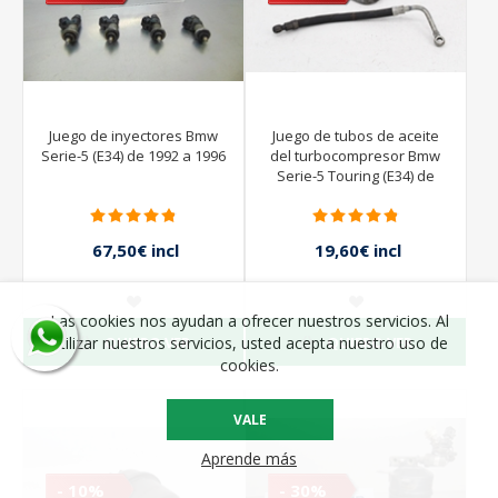
Juego de inyectores Bmw
Juego de tubos de aceite
Serie-5 (E34) de 1992 a 1996
del turbocompresor Bmw
Serie-5 Touring (E34) de
1990 a 1992
67,50€ incl
19,60€ incl
impuestos
impuestos
135,00€ incl
28,00€ incl
impuestos
impuestos
Las cookies nos ayudan a ofrecer nuestros servicios. Al
QUIERO VER
QUIERO VER
utilizar nuestros servicios, usted acepta nuestro uso de
cookies.
VALE
Aprende más
- 10%
- 30%