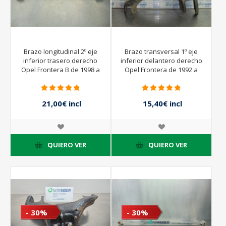
Brazo longitudinal 2º eje
Brazo transversal 1º eje
inferior trasero derecho
inferior delantero derecho
Opel Frontera B de 1998 a
Opel Frontera de 1992 a
2003
1999
21,00€ incl
15,40€ incl
impuestos
impuestos
30,00€ incl
22,00€ incl
impuestos
impuestos
QUIERO VER
QUIERO VER
- 30%
- 30%