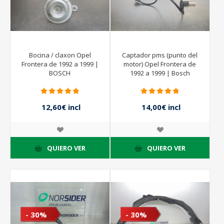
Bocina / claxon Opel
Captador pms (punto del
Frontera de 1992 a 1999 |
motor) Opel Frontera de
BOSCH
1992 a 1999 | Bosch
0281002096
12,60€ incl
14,00€ incl
impuestos
impuestos
14,00€ incl
20,00€ incl
impuestos
impuestos
QUIERO VER
QUIERO VER
- 30%
- 30%