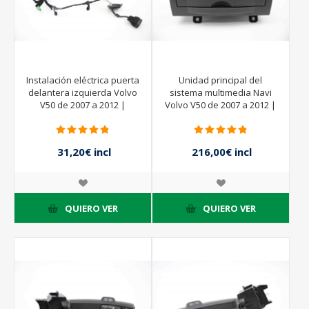
Instalación eléctrica puerta
Unidad principal del
delantera izquierda Volvo
sistema multimedia Navi
V50 de 2007 a 2012 |
Volvo V50 de 2007 a 2012 |
31295043
31337201
31,20€ incl
216,00€ incl
impuestos
impuestos
39,00€ incl
270,00€ incl
impuestos
impuestos
QUIERO VER
QUIERO VER
- 20%