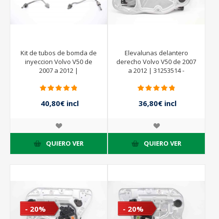
Kit de tubos de bomda de
Elevalunas delantero
inyeccion Volvo V50 de
derecho Volvo V50 de 2007
2007 a 2012 |
a 2012 | 31253514 -
30753144 - 31295177AA
40,80€ incl
36,80€ incl
impuestos
impuestos
51,00€ incl
46,00€ incl
impuestos
impuestos
QUIERO VER
QUIERO VER
- 20%
- 20%