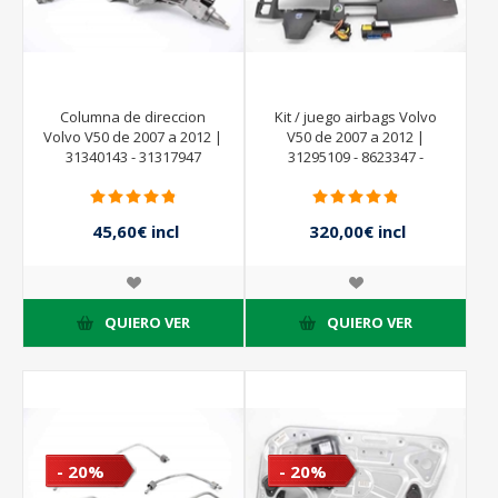
Columna de direccion
Kit / juego airbags Volvo
Volvo V50 de 2007 a 2012 |
V50 de 2007 a 2012 |
31340143 - 31317947
31295109 - 8623347 -
39889263 - 8623350
45,60€ incl
320,00€ incl
impuestos
impuestos
57,00€ incl
400,00€ incl
impuestos
impuestos
QUIERO VER
QUIERO VER
- 20%
- 20%