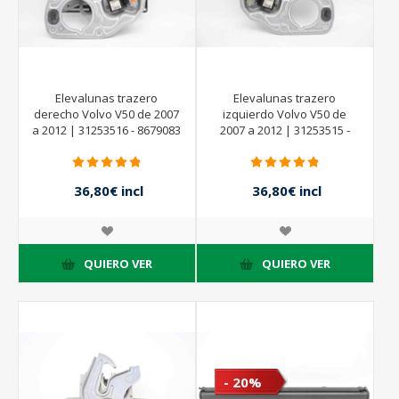
Elevalunas trazero
Elevalunas trazero
derecho Volvo V50 de 2007
izquierdo Volvo V50 de
a 2012 | 31253516 - 8679083
2007 a 2012 | 31253515 -
- 31264190
8679082 - 31264188
36,80€ incl
36,80€ incl
impuestos
impuestos
46,00€ incl
46,00€ incl
impuestos
impuestos
QUIERO VER
QUIERO VER
- 20%