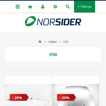
+ Filtros
Volvo
V50
V50
- 20%
- 30%