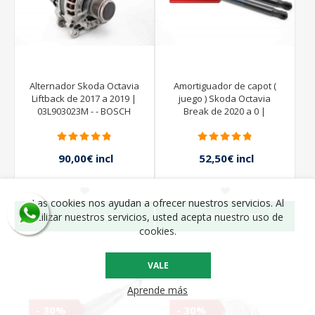
Alternador Skoda Octavia
Amortiguador de capot (
Liftback de 2017 a 2019 |
juego ) Skoda Octavia
03L903023M - - BOSCH
Break de 2020 a 0 |
5E3823359
90,00€ incl
52,50€ incl
impuestos
impuestos
75,00€ incl
impuestos
Las cookies nos ayudan a ofrecer nuestros servicios. Al
QUIERO VER
QUIERO VER
utilizar nuestros servicios, usted acepta nuestro uso de
cookies.
VALE
Aprende más
- 30%
- 30%