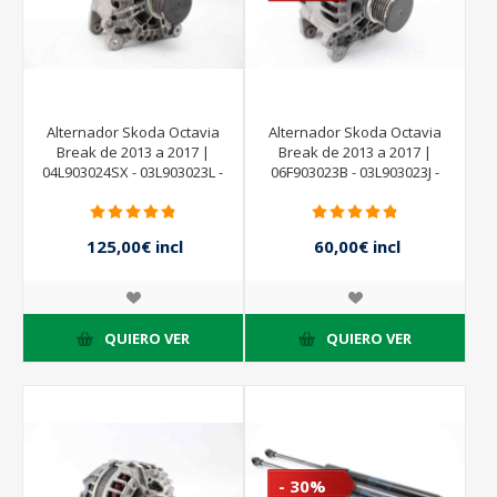
Alternador Skoda Octavia
Alternador Skoda Octavia
Break de 2013 a 2017 |
Break de 2013 a 2017 |
04L903024SX - 03L903023L -
06F903023B - 03L903023J -
TG14C043 - 2612004E
2611875E - VALEO
125,00€ incl
60,00€ incl
impuestos
impuestos
100,00€ incl
impuestos
QUIERO VER
QUIERO VER
- 30%