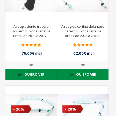
Airbag asiento trasero
Airbag de cortina delantero
izquierdo Skoda Octavia
derecho Skoda Octavia
Break de 2013 a 2017 |
Break de 2013 a 2017 |
5E0885701
5E0880742 -
76,00€ incl
62,00€ incl
impuestos
impuestos
95,00€ incl
impuestos
QUIERO VER
QUIERO VER
- 20%
- 20%