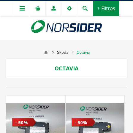
+ Filtros
Skoda
Octavia
OCTAVIA
- 50%
- 50%