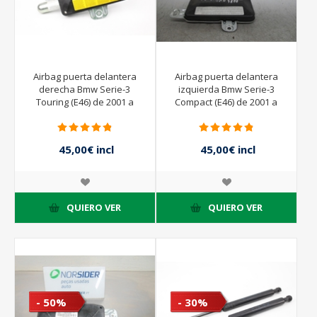
Airbag puerta delantera
Airbag puerta delantera
derecha Bmw Serie-3
izquierda Bmw Serie-3
Touring (E46) de 2001 a
Compact (E46) de 2001 a
2005 | 34703723003W
2005
45,00€ incl
45,00€ incl
impuestos
impuestos
90,00€ incl
90,00€ incl
impuestos
impuestos
QUIERO VER
QUIERO VER
- 50%
- 30%