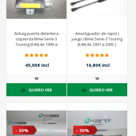
Airbag puerta delantera
Amortiguador de capot (
izquierda Bmw Serie-3
juego ) Bmw Serie-3 Touring
Touring (E46) de 1999 a
(E46) de 2001 a 2005 |
2002 | 533771840231
51.23-8202688
45,00€ incl
16,80€ incl
impuestos
impuestos
90,00€ incl
24,00€ incl
impuestos
impuestos
QUIERO VER
QUIERO VER
- 30%
- 30%