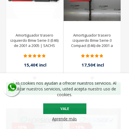
Amortiguador trasero
Amortiguador trasero
izquierdo Bmw Serie-3 (E46)
izquierdo Bmw Serie-3
de 2001 a 2005 | SACHS
Compact (E46) de 2001 a
2005 | Sachs
15,40€ incl
17,50€ incl
impuestos
impuestos
22,00€ incl
25,00€ incl
impuestos
impuestos
Las cookies nos ayudan a ofrecer nuestros servicios. Al
QUIERO VER
QUIERO VER
utilizar nuestros servicios, usted acepta nuestro uso de
cookies.
VALE
Aprende más
- 10%
- 10%