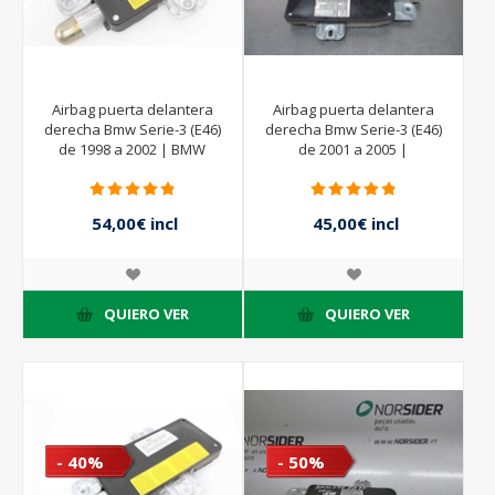
Airbag puerta delantera
Airbag puerta delantera
derecha Bmw Serie-3 (E46)
derecha Bmw Serie-3 (E46)
de 1998 a 2002 | BMW
de 2001 a 2005 |
348217438071 TRW
34703723003
00062618F
54,00€ incl
45,00€ incl
impuestos
impuestos
90,00€ incl
90,00€ incl
impuestos
impuestos
QUIERO VER
QUIERO VER
- 40%
- 50%