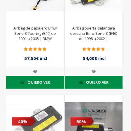
Airbag de pasajero Bmw
Airbag puerta delantera
Serie-3 Touring (E46) de
derecha Bmw Serie-3 (E46)
2001 a 2005 | BMW
de 1998 a 2002 |
39704374401M
348217438084
57,50€ incl
54,00€ incl
impuestos
impuestos
115,00€ incl
90,00€ incl
impuestos
impuestos
QUIERO VER
QUIERO VER
- 40%
- 50%