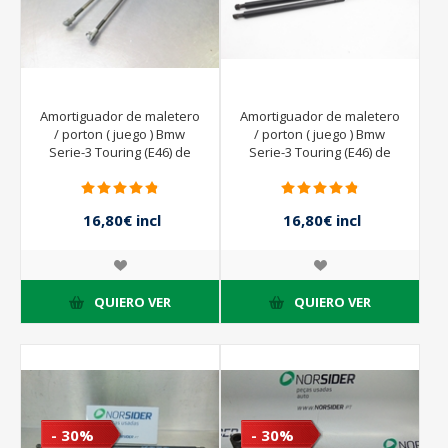
Amortiguador de maletero
Amortiguador de maletero
/ porton ( juego ) Bmw
/ porton ( juego ) Bmw
Serie-3 Touring (E46) de
Serie-3 Touring (E46) de
1999 a 2002
2001 a 2005
16,80€ incl
16,80€ incl
impuestos
impuestos
24,00€ incl
24,00€ incl
impuestos
impuestos
QUIERO VER
QUIERO VER
- 30%
- 30%