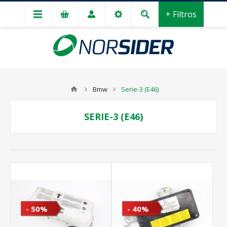
+ Filtros
Bmw
Serie-3 (E46)
SERIE-3 (E46)
- 50%
- 40%