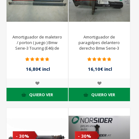
Amortiguador de maletero
Amortiguador de
/ porton ( juego ) Bmw
paragolpes delantero
Serie-3 Touring (E46) de
derecho Bmw Serie-3
2001 a 2005
Touring (E46) de 1999 a
2002 | BOGE
16,80€ incl
16,10€ incl
impuestos
impuestos
24,00€ incl
23,00€ incl
impuestos
impuestos
QUIERO VER
QUIERO VER
- 30%
- 30%