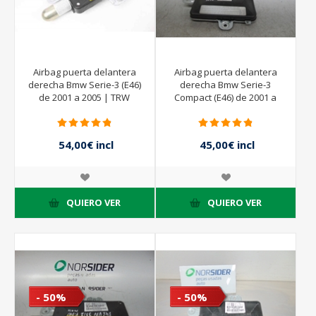
Airbag puerta delantera
Airbag puerta delantera
derecha Bmw Serie-3 (E46)
derecha Bmw Serie-3
de 2001 a 2005 | TRW
Compact (E46) de 2001 a
30339880B BMW
2005
34703723004Z
54,00€ incl
45,00€ incl
impuestos
impuestos
90,00€ incl
90,00€ incl
impuestos
impuestos
QUIERO VER
QUIERO VER
- 50%
- 50%