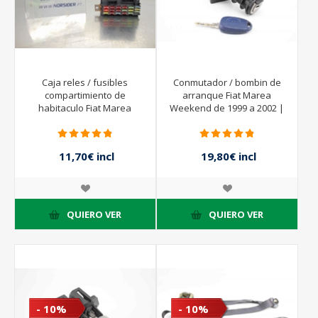
Caja reles / fusibles
Conmutador / bombin de
compartimiento de
arranque Fiat Marea
habitaculo Fiat Marea
Weekend de 1999 a 2002 |
Weekend de 1996 a 1999 |
TRW
46443390
11,70€ incl
19,80€ incl
impuestos
impuestos
13,00€ incl
22,00€ incl
impuestos
impuestos
QUIERO VER
QUIERO VER
- 10%
- 10%