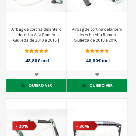
Airbag de cortina delantero
Airbag de cortina delantero
derecho Alfa Romeo
derecho Alfa Romeo
Giulietta de 2010 a 2016 |
Giulietta de 2010 a 2016 |
505206020 - 34056826D -
SHI270V312
TRW
48,80€ incl
48,80€ incl
impuestos
impuestos
61,00€ incl
61,00€ incl
impuestos
impuestos
QUIERO VER
QUIERO VER
- 20%
- 30%