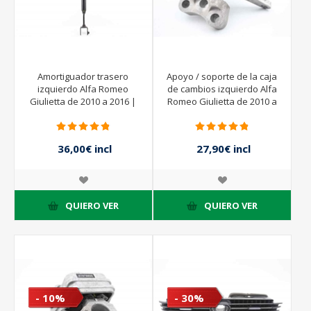
Amortiguador trasero
Apoyo / soporte de la caja
izquierdo Alfa Romeo
de cambios izquierdo Alfa
Giulietta de 2010 a 2016 |
Romeo Giulietta de 2010 a
50523980
2016 | 51879600
36,00€ incl
27,90€ incl
impuestos
impuestos
40,00€ incl
31,00€ incl
impuestos
impuestos
QUIERO VER
QUIERO VER
- 10%
- 30%