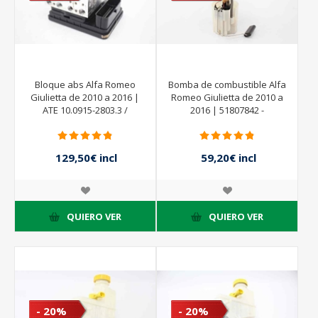
Bloque abs Alfa Romeo
Bomba de combustible Alfa
Giulietta de 2010 a 2016 |
Romeo Giulietta de 2010 a
ATE 10.0915-2803.3 /
2016 | 51807842 -
10.0622-3286.1 / 10.0220-
0580203022 - BOSCH
0220.4 51920296
129,50€ incl
59,20€ incl
impuestos
impuestos
185,00€ incl
74,00€ incl
impuestos
impuestos
QUIERO VER
QUIERO VER
- 20%
- 20%