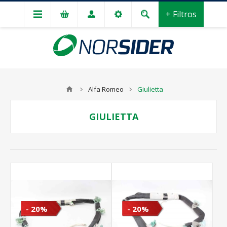
+ Filtros
Alfa Romeo
Giulietta
GIULIETTA
- 20%
- 20%