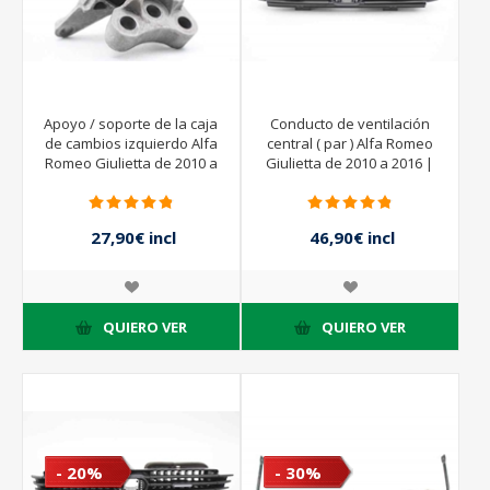
Apoyo / soporte de la caja
Conducto de ventilación
de cambios izquierdo Alfa
central ( par ) Alfa Romeo
Romeo Giulietta de 2010 a
Giulietta de 2010 a 2016 |
2016 | 51879600
1560883800
27,90€ incl
46,90€ incl
impuestos
impuestos
31,00€ incl
67,00€ incl
impuestos
impuestos
QUIERO VER
QUIERO VER
- 20%
- 30%