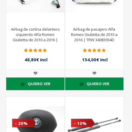
Airbag de cortina delantero
Airbag de pasajero Alfa
izquierdo Alfa Romeo
Romeo Giulietta de 2010 a
Giulietta de 2010 a 2016 |
2016 | TRW 34083934D
505206030 - 34056825D -
00505085810
TRW
48,80€ incl
154,00€ incl
impuestos
impuestos
61,00€ incl
220,00€ incl
impuestos
impuestos
QUIERO VER
QUIERO VER
- 20%
- 10%