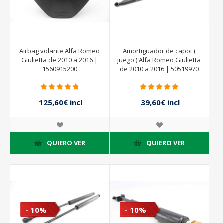
Airbag volante Alfa Romeo
Amortiguador de capot (
Giulietta de 2010 a 2016 |
juego ) Alfa Romeo Giulietta
1560915200
de 2010 a 2016 | 50519970
125,60€ incl
39,60€ incl
impuestos
impuestos
157,00€ incl
44,00€ incl
impuestos
impuestos
QUIERO VER
QUIERO VER
- 10%
- 10%