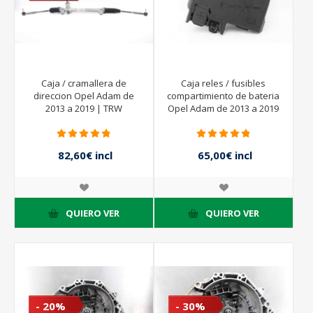
Caja / cramallera de
Caja reles / fusibles
direccion Opel Adam de
compartimiento de bateria
2013 a 2019 | TRW
Opel Adam de 2013 a 2019
M002362819A
| 13423481
82,60€ incl
65,00€ incl
impuestos
impuestos
118,00€ incl
impuestos
QUIERO VER
QUIERO VER
- 20%
- 30%