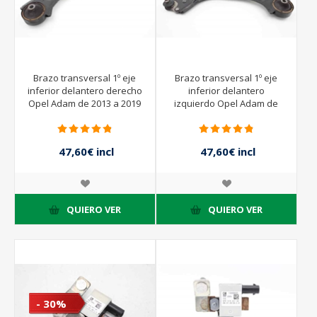
Brazo transversal 1º eje
Brazo transversal 1º eje
inferior delantero derecho
inferior delantero
Opel Adam de 2013 a 2019
izquierdo Opel Adam de
| 13426553
2013 a 2019 | 13426552
47,60€ incl
47,60€ incl
impuestos
impuestos
68,00€ incl
68,00€ incl
impuestos
impuestos
QUIERO VER
QUIERO VER
- 30%