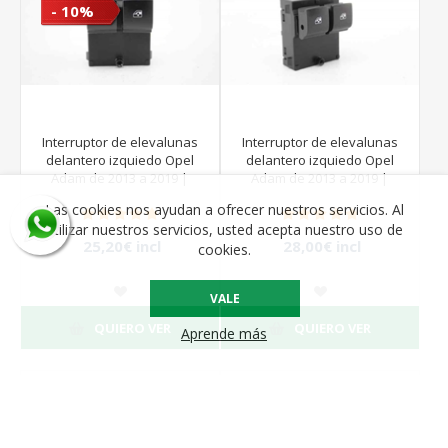
- 10%
Interruptor de elevalunas
Interruptor de elevalunas
delantero izquiedo Opel
delantero izquiedo Opel
Adam de 2013 a 2019 |
Adam de 2013 a 2019 |
13360335
13360335
Las cookies nos ayudan a ofrecer nuestros servicios. Al
utilizar nuestros servicios, usted acepta nuestro uso de
25,20€ incl
28,00€ incl
cookies.
impuestos
impuestos
28,00€ incl
impuestos
VALE
QUIERO VER
QUIERO VER
Aprende más