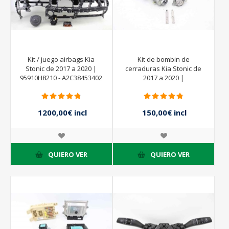
Kit / juego airbags Kia
Kit de bombin de
Stonic de 2017 a 2020 |
cerraduras Kia Stonic de
95910H8210 - A2C38453402
2017 a 2020 |
- 93490H8210 - 56900H8000
- 84530H8000 - 84711H8AA0
- CONTINENTAL
1200,00€ incl
150,00€ incl
impuestos
impuestos
QUIERO VER
QUIERO VER