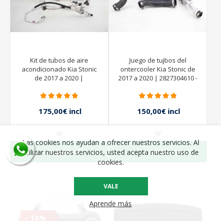
Kit de tubos de aire
Juego de tujbos del
acondicionado Kia Stonic
ontercooler Kia Stonic de
de 2017 a 2020 |
2017 a 2020 | 2827304610 -
2825304610 - 2828404020 -
2828104620
175,00€ incl
150,00€ incl
impuestos
impuestos
Las cookies nos ayudan a ofrecer nuestros servicios. Al
QUIERO VER
QUIERO VER
utilizar nuestros servicios, usted acepta nuestro uso de
cookies.
VALE
Aprende más
- 10%