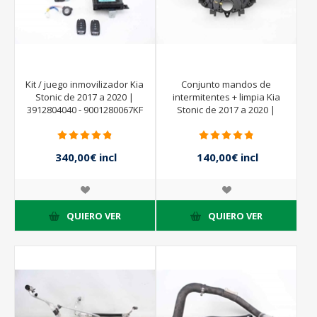
Kit / juego inmovilizador Kia
Conjunto mandos de
Stonic de 2017 a 2020 |
intermitentes + limpia Kia
3912804040 - 9001280067KF
Stonic de 2017 a 2020 |
- 95400H8450 - 95420D4000
93403H8960
- 91950H8570 - KEFICO
340,00€ incl
140,00€ incl
impuestos
impuestos
QUIERO VER
QUIERO VER