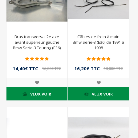
Bras transversal 2e axe
Câbles de frein à main
avant supérieur gauche
Bmw Serie-3 (E36) de 1991 à
Bmw Serie-3 Touring (E36)
1998
de 1995 à 1999
14,40€ TTC
16,20€ TTC
16,00€ TTC
18,00€ TTC
VEUX VOIR
VEUX VOIR
- 10%
- 10%