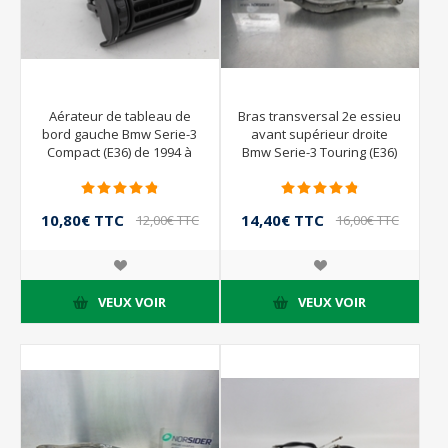
Aérateur de tableau de
Bras transversal 2e essieu
bord gauche Bmw Serie-3
avant supérieur droite
Compact (E36) de 1994 à
Bmw Serie-3 Touring (E36)
2000
de 1995 à 1999
10,80€ TTC
14,40€ TTC
12,00€ TTC
16,00€ TTC
VEUX VOIR
VEUX VOIR
- 10%
- 10%