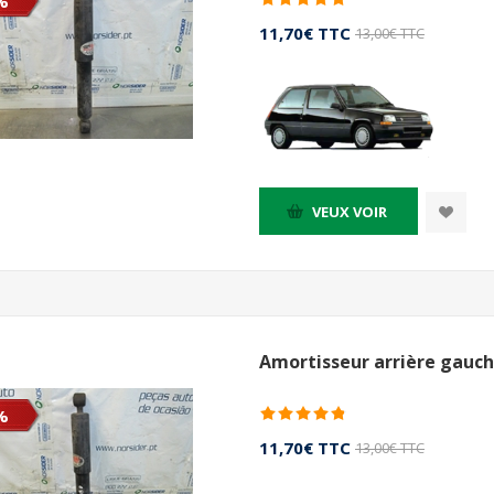
%
11,70€ TTC
13,00€ TTC
VEUX VOIR
Amortisseur arrière gauch
%
11,70€ TTC
13,00€ TTC