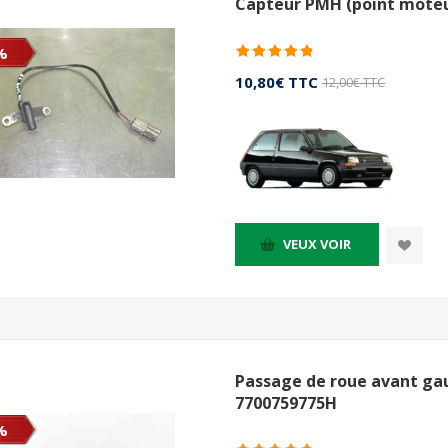
Capteur PMH (point moteur
%
10,80€ TTC
12,00€ TTC
VEUX VOIR
Passage de roue avant gau
7700759775H
%