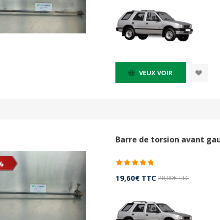
VEUX VOIR
Barre de torsion avant ga
%
19,60€ TTC
28,00€ TTC