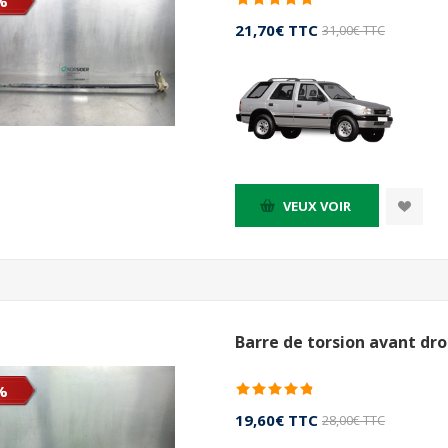
%
21,70€ TTC
31,00€ TTC
VEUX VOIR
Barre de torsion avant dro
%
19,60€ TTC
28,00€ TTC