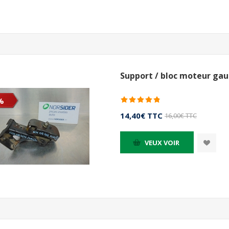
Support / bloc moteur gau
%
14,40€ TTC
16,00€ TTC
VEUX VOIR