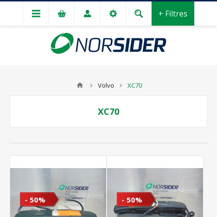
+ Filtres
Volvo
XC70
XC70
- 50%
- 50%