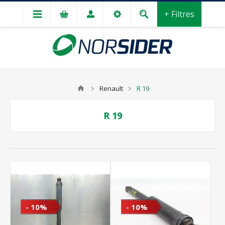
+ Filtres
Renault
R 19
R 19
- 10%
- 10%