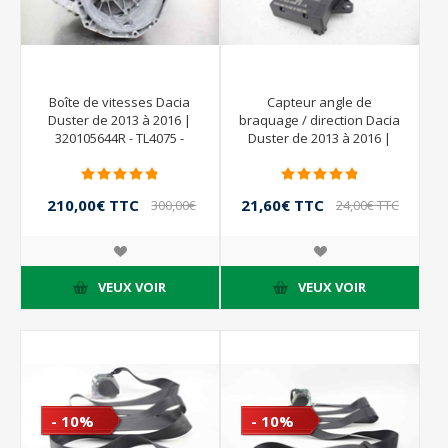
Boîte de vitesses Dacia
Capteur angle de
Duster de 2013 à 2016 |
braquage / direction Dacia
320105644R - TL4075 -
Duster de 2013 à 2016 |
B039022
BOSCH 0265019012
479454698R--A
210,00€ TTC
21,60€ TTC
300,00€
24,00€ TTC
TTC
VEUX VOIR
VEUX VOIR
- 10%
- 10%