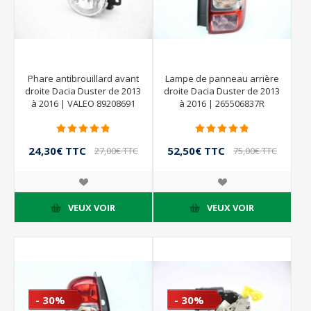
Phare antibrouillard avant
Lampe de panneau arrière
droite Dacia Duster de 2013
droite Dacia Duster de 2013
à 2016 | VALEO 89208691
à 2016 | 265506837R
261500097R
24,30€ TTC
52,50€ TTC
27,00€ TTC
75,00€ TTC
VEUX VOIR
VEUX VOIR
- 30%
- 30%