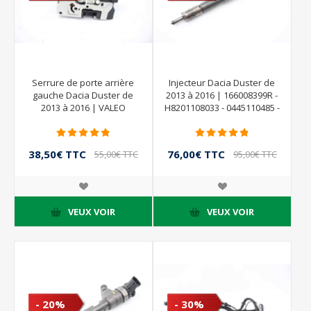
Serrure de porte arrière
Injecteur Dacia Duster de
gauche Dacia Duster de
2013 à 2016 | 166008399R -
2013 à 2016 | VALEO
H8201108033 - 0445110485 -
BOSCH
38,50€ TTC
76,00€ TTC
55,00€ TTC
95,00€ TTC
VEUX VOIR
VEUX VOIR
- 20%
- 30%