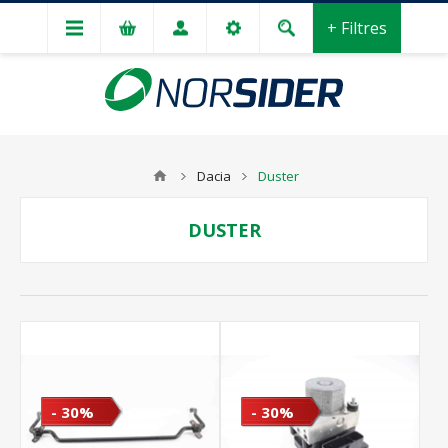
+ Filtres
Dacia
Duster
DUSTER
- 30%
- 30%