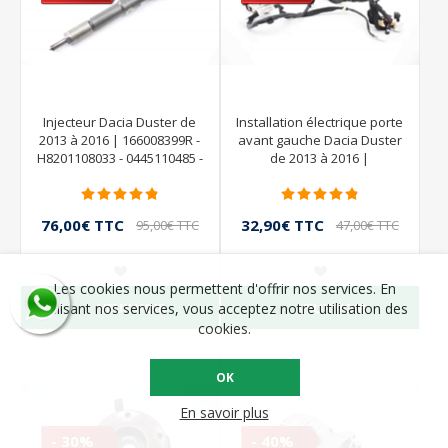
Injecteur Dacia Duster de
Installation électrique porte
2013 à 2016 | 166008399R -
avant gauche Dacia Duster
H8201108033 - 0445110485 -
de 2013 à 2016 |
BOSCH
241249244R
76,00€ TTC
32,90€ TTC
95,00€ TTC
47,00€ TTC
Les cookies nous permettent d'offrir nos services. En
VEUX VOIR
VEUX VOIR
utilisant nos services, vous acceptez notre utilisation des
cookies.
OK
En savoir plus
- 30%
- 40%