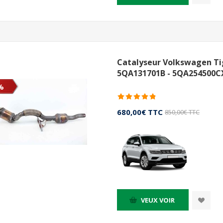
Catalyseur Volkswagen Tig
5QA131701B - 5QA254500C
%
680,00€ TTC
850,00€ TTC
VEUX VOIR