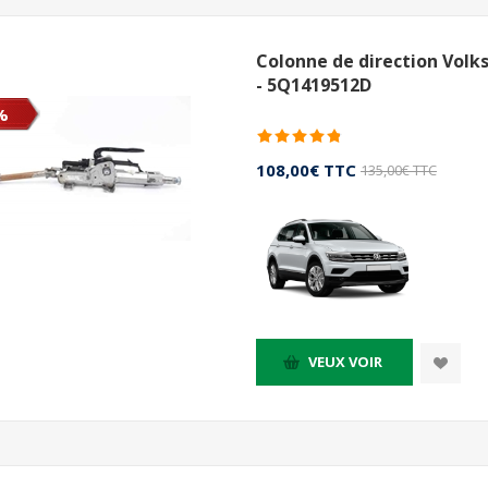
Colonne de direction Volk
- 5Q1419512D
%
108,00€ TTC
135,00€ TTC
VEUX VOIR