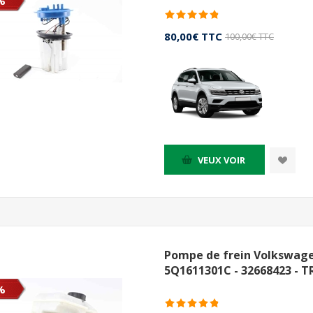
%
80,00€ TTC
100,00€ TTC
VEUX VOIR
Pompe de frein Volkswage
5Q1611301C - 32668423 - 
%