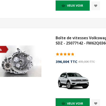
VEUX VOIR
Boîte de vitesses Volkswa
SDZ - 25077142 - FM62Q036
%
396,00€ TTC
495,00€ TTC
VEUX VOIR