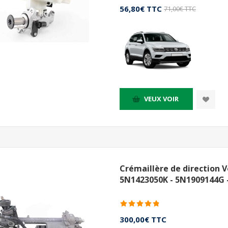
56,80€ TTC
71,00€ TTC
VEUX VOIR
Crémaillère de direction 
5N1423050K - 5N1909144G 
300,00€ TTC