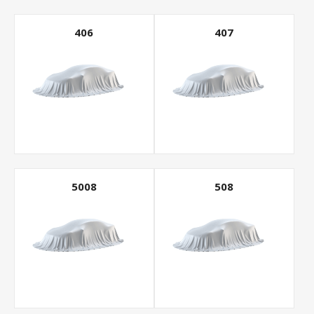
406
407
5008
508