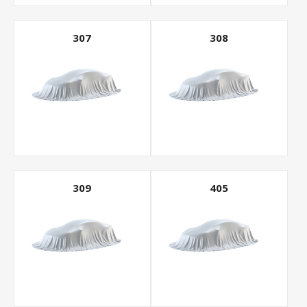
307
308
309
405