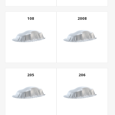
108
2008
205
206