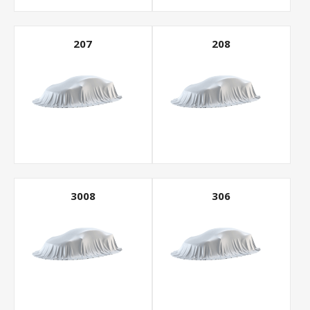
207
208
3008
306