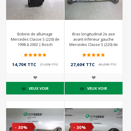
Bobine de allumage
Bras longitudinal 2e axe
Mercedes Classe S (220) de
avant inférieur gauche
1998 à 2002 | Bosch
Mercedes Classe S (220) de
0221503035
1998 à 2002
14,70€ TTC
27,60€ TTC
21,00€ TTC
46,00€ TTC
VEUX VOIR
VEUX VOIR
- 30%
- 30%