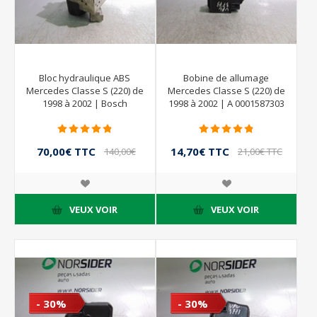
Bloc hydraulique ABS
Bobine de allumage
Mercedes Classe S (220) de
Mercedes Classe S (220) de
1998 à 2002 | Bosch
1998 à 2002 | A 0001587303
0265202439 0130108068
Bosch 0221503012
70,00€ TTC
14,70€ TTC
140,00€
21,00€ TTC
TTC
VEUX VOIR
VEUX VOIR
- 30%
- 30%