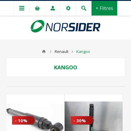
+ Filtres
Renault
Kangoo
KANGOO
- 10%
- 30%