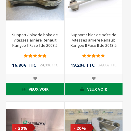
Support / bloc de boîte de
Support / bloc de boîte de
vitesses arrière Renault
vitesses arrière Renault
Kangoo II Fase I de 2008 à
Kangoo II Fase II de 2013 à
2012
2021 | 112383665R
112381550R
16,80€ TTC
19,20€ TTC
24,00€ TTC
24,00€ TTC
VEUX VOIR
VEUX VOIR
- 30%
- 20%