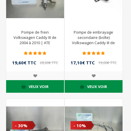
Pompe de frein
Pompe de embrayage
Volkswagen Caddy III de
secondaire (boîte)
2004 à 2010 | ATE
Volkswagen Caddy III de
2004 à 2010 | SACHS
1K07212610
19,60€ TTC
17,10€ TTC
28,00€ TTC
19,00€ TTC
VEUX VOIR
VEUX VOIR
- 30%
- 10%