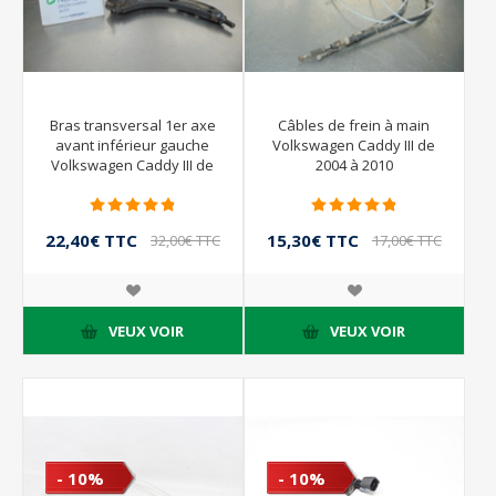
Bras transversal 1er axe
Câbles de frein à main
avant inférieur gauche
Volkswagen Caddy III de
Volkswagen Caddy III de
2004 à 2010
2004 à 2010
22,40€ TTC
15,30€ TTC
32,00€ TTC
17,00€ TTC
VEUX VOIR
VEUX VOIR
- 10%
- 10%