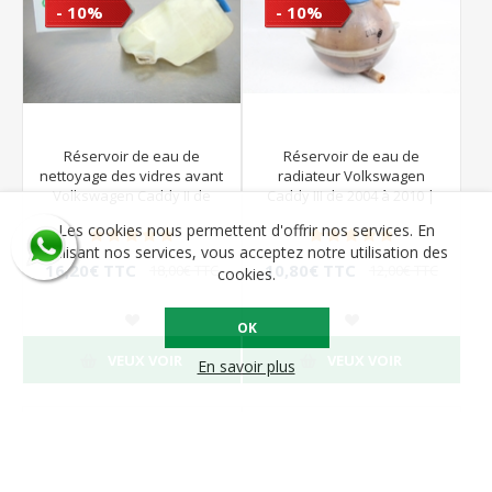
- 10%
- 10%
Réservoir de eau de
Réservoir de eau de
nettoyage des vidres avant
radiateur Volkswagen
Volkswagen Caddy II de
Caddy III de 2004 à 2010 |
1996 à 2004
1K0121407A
Les cookies nous permettent d'offrir nos services. En
utilisant nos services, vous acceptez notre utilisation des
16,20€ TTC
10,80€ TTC
18,00€ TTC
12,00€ TTC
cookies.
OK
VEUX VOIR
VEUX VOIR
En savoir plus