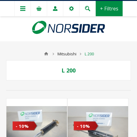
+ Filtres
Mitsubishi
L 200
L 200
- 10%
- 10%