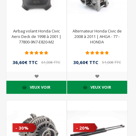
Airbag volant Honda Civic
Alternateur Honda Civic de
Aero Deck de 1998 à 2001 |
2008 à 2011 | AHGA - 77 -
77800-9N7-E820-M2
HONDA
36,60€ TTC
30,60€ TTC
61,00€ TTC
51,00€ TTC
VEUX VOIR
VEUX VOIR
- 30%
- 20%