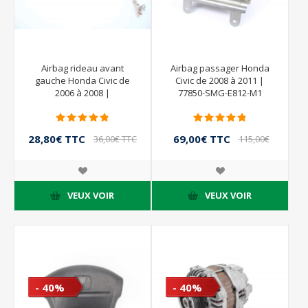
Airbag rideau avant
Airbag passager Honda
gauche Honda Civic de
Civic de 2008 à 2011 |
2006 à 2008 |
77850-SMG-E812-M1
78850SMGE810
28,80€ TTC
69,00€ TTC
36,00€ TTC
115,00€
TTC
VEUX VOIR
VEUX VOIR
- 40%
- 40%