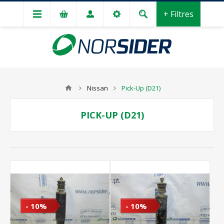
+ Filtres
Nissan
Pick-Up (D21)
PICK-UP (D21)
- 10%
- 10%