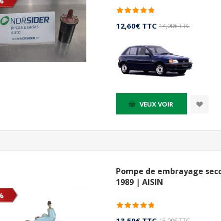
%
12,60€ TTC
14,00€ TTC
VEUX VOIR
Pompe de embrayage secon
1989 | AISIN
%
13,50€ TTC
15,00€ TTC