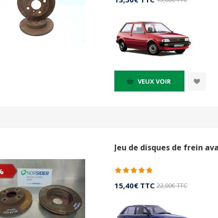
VEUX VOIR
Jeu de disques de frein av
%
15,40€ TTC
22,00€ TTC