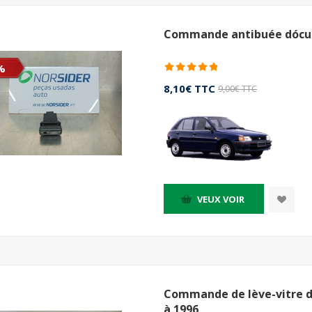
Commande antibuée dóculai
%
8,10€ TTC
9,00€ TTC
VEUX VOIR
Commande de lève-vitre de
à 1996