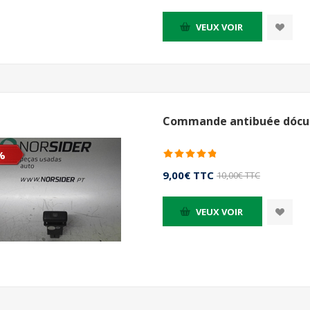
VEUX VOIR
Commande antibuée dóculai
%
9,00€ TTC
10,00€ TTC
VEUX VOIR