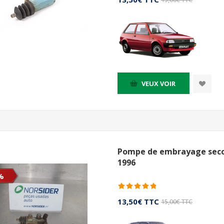
VEUX VOIR
Pompe de embrayage secon
1996
%
13,50€ TTC
15,00€ TTC