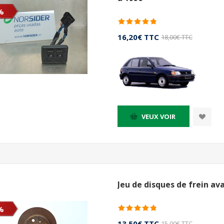
%
16,20€ TTC
18,00€ TTC
VEUX VOIR
Jeu de disques de frein av
%
13,50€ TTC
15,00€ TTC